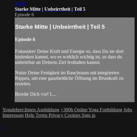
54:59
Starke Mitte | Unbeirrtheit | Teil 5
Episode 6
Starke Mitte | Unbeirrtheit | Teil 5
Episode 6
Fokussiere Deine Kraft und Energie so, dass Du sie dort
hinlenken kannst, wo es wirklich wichtig ist, so dass du
unbeirrbar an Deinem Ziel festhalten kannst.
Nutze Deine Festigkeit im Bauchraum mit integrierten
Rippen, um eine ganzheitliche Öffnung im Brustkorb zu
erzielen.
Bereite Dich vor! L...
Yogalehrer:Innen Ausbildung
+300h Online Yoga Fortbildung
Jobs
Impressum
Help
Terms
Privacy
Cookies
Sign in
×