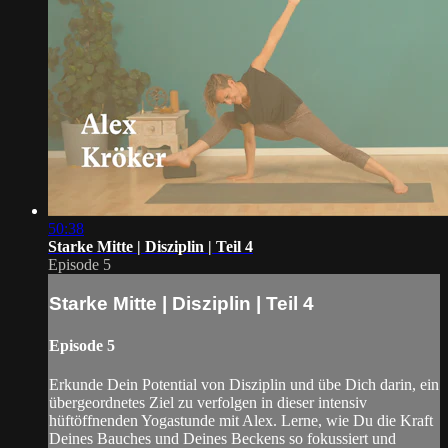
50:38
Starke Mitte | Disziplin | Teil 4
Episode 5
Starke Mitte | Disziplin | Teil 4
Episode 5
Erkunde Dein Potential von Disziplin und übe Dich darin, ein
übergeordnetes Ziel zu verfolgen in dieser intensiv
hüftöffnenden Yogastunde mit Alex. Lerne, wie Du die Kraft
Deines Bauches und Deines Beckens so fokussiert und