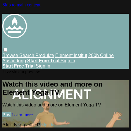
Skip to main content
Browse
Search
Produkte
Element Institut
200h Online
Ausbildung
Start Free Trial
Sign in
Start Free Trial
Sign In
Live stream preview
Watch this video and more on
Element Yoga TV
Watch this video and more on Element Yoga TV
Buy
Learn more
Already subscribed?
Sign in