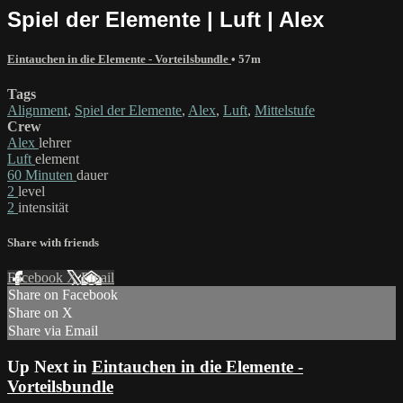
Spiel der Elemente | Luft | Alex
Eintauchen in die Elemente - Vorteilsbundle
• 57m
Tags
Alignment
,
Spiel der Elemente
,
Alex
,
Luft
,
Mittelstufe
Crew
Alex
lehrer
Luft
element
60 Minuten
dauer
2
level
2
intensität
Share with friends
Facebook
X
Email
Share on Facebook
Share on X
Share via Email
Up Next in
Eintauchen in die Elemente -
Vorteilsbundle